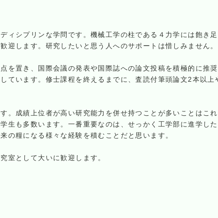
ーディシプリンな学問です。機械工学の柱である４力学には飽き足
を歓迎します。研究したいと思う人へのサポートは惜しみません。
重点を置き、国際会議の発表や国際誌への論文投稿を積極的に推奨
しています。修士課程を終えるまでに、査読付筆頭論文2本以上
ます。成績上位者が高い研究能力を併せ持つことが多いことはこれ
た学生も多数います。一番重要なのは、せっかく工学部に進学した
将来の糧になる様々な経験を積むことだと思います。
研究室として大いに歓迎します。