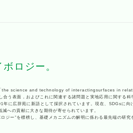
イボロジー。
e and technology of interactingsurfaces in relative
を及ぼし合う表面，およびこれに関連する諸問題と実地応用に関する
も1991年に広辞苑に新語として採択されています。現在、SDGs
低減への貢献に大きな期待が寄せられています。
ボロジー”を標榜し、基礎メカニズムの解明に係わる最先端の研