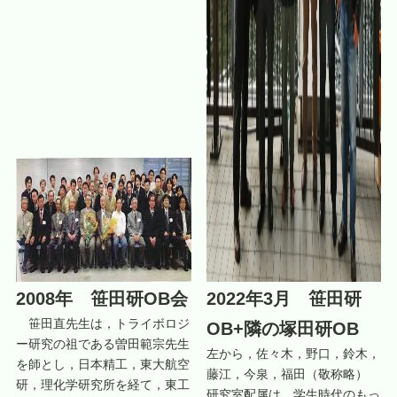
2008年 笹田研OB会
2022年3月 笹田研
笹田直先生は，トライボロジ
OB+隣の塚田研OB
ー研究の祖である曽田範宗先生
左から，佐々木，野口，鈴木，
を師とし，日本精工，東大航空
藤江，今泉，福田（敬称略）
研，理化学研究所を経て，東工
研究室配属は，学生時代のもっ