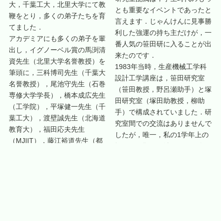
大，千葉工大，北里大学にて教
とも重要なイベントであったと
鞭をとり，多くの弟子たちを育
言えます．じゃんけんに見事勝
てました．
利した強運の持ち主だけが，一
アカデミアにも多くの弟子を輩
番人気の笹田研に入ることが出
出し，イグノーベル賞の馬渕清
来たのです．
資先生（北里大学名誉教授）を
1983年当時，生産機械工学科
筆頭に，三科博司先生（千葉大
設計工学講座は，笹田研究室
名誉教授），尾池守先生（石巻
（笹田教授，野呂瀬助手）と塚
専修大学学長），橋本成広先生
田研究室（塚田助教授，柳助
（工学院），平塚健一先生（千
手）で構成されていました．研
葉工大），渡壁誠先生（北海道
究室間での交流はありませんで
教育大），福田応夫先生
したが，唯一，私の1学年上の
（MJIIT），藤江裕道先生（都
塚田研の野口昭治さん（現在，
立大），安藤泰久先生（農工
理科大理工学部機械工学科教
大）らが活躍しています．
授）が，秘書さん目当てで笹田
研によく出入りしていました．
野口先生とは，その当時からの
腐れ縁です．中央の鈴木一男さ
んは，卒研を笹田研，修論を塚